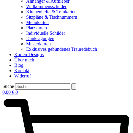
Anhänger & Aufkleber
Willkommensschilder
Kirchenhefte & Traukarten
Sitzpläne & Tischnummern
Menükarten
Platzkarten
Individuelle Schilder
Danksagungen
Musterkarten
Exklusives gebundenes Trauredebuch
Karten-Designs
Über mich
Blog
Kontakt
Widerruf
Suche
0,00
€
0