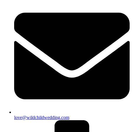
love@wildchildwedding.com