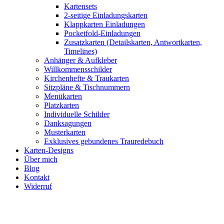
Kartensets
2-seitige Einladungskarten
Klappkarten Einladungen
Pocketfold-Einladungen
Zusatzkarten (Detailskarten, Antwortkarten,
Timelines)
Anhänger & Aufkleber
Willkommensschilder
Kirchenhefte & Traukarten
Sitzpläne & Tischnummern
Menükarten
Platzkarten
Individuelle Schilder
Danksagungen
Musterkarten
Exklusives gebundenes Trauredebuch
Karten-Designs
Über mich
Blog
Kontakt
Widerruf