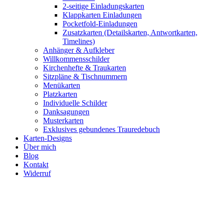
2-seitige Einladungskarten
Klappkarten Einladungen
Pocketfold-Einladungen
Zusatzkarten (Detailskarten, Antwortkarten,
Timelines)
Anhänger & Aufkleber
Willkommensschilder
Kirchenhefte & Traukarten
Sitzpläne & Tischnummern
Menükarten
Platzkarten
Individuelle Schilder
Danksagungen
Musterkarten
Exklusives gebundenes Trauredebuch
Karten-Designs
Über mich
Blog
Kontakt
Widerruf