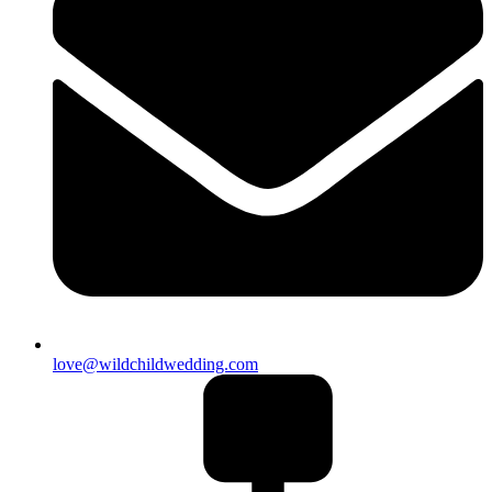
love@wildchildwedding.com