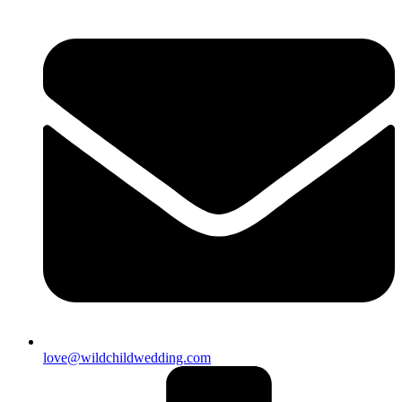
love@wildchildwedding.com