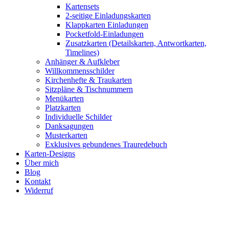
Kartensets
2-seitige Einladungskarten
Klappkarten Einladungen
Pocketfold-Einladungen
Zusatzkarten (Detailskarten, Antwortkarten,
Timelines)
Anhänger & Aufkleber
Willkommensschilder
Kirchenhefte & Traukarten
Sitzpläne & Tischnummern
Menükarten
Platzkarten
Individuelle Schilder
Danksagungen
Musterkarten
Exklusives gebundenes Trauredebuch
Karten-Designs
Über mich
Blog
Kontakt
Widerruf