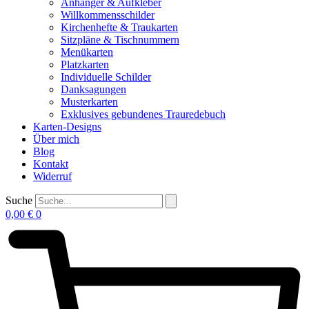
Anhänger & Aufkleber
Willkommensschilder
Kirchenhefte & Traukarten
Sitzpläne & Tischnummern
Menükarten
Platzkarten
Individuelle Schilder
Danksagungen
Musterkarten
Exklusives gebundenes Trauredebuch
Karten-Designs
Über mich
Blog
Kontakt
Widerruf
Suche
0,00
€
0