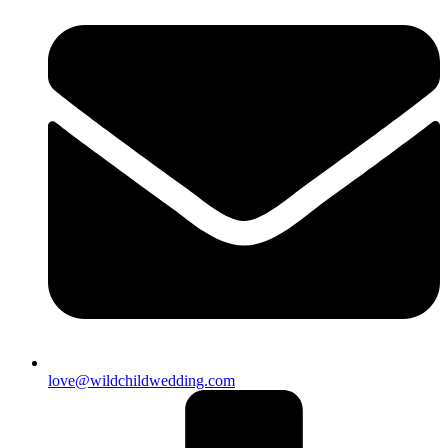
love@wildchildwedding.com