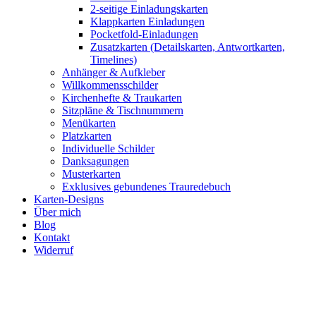
2-seitige Einladungskarten
Klappkarten Einladungen
Pocketfold-Einladungen
Zusatzkarten (Detailskarten, Antwortkarten,
Timelines)
Anhänger & Aufkleber
Willkommensschilder
Kirchenhefte & Traukarten
Sitzpläne & Tischnummern
Menükarten
Platzkarten
Individuelle Schilder
Danksagungen
Musterkarten
Exklusives gebundenes Trauredebuch
Karten-Designs
Über mich
Blog
Kontakt
Widerruf