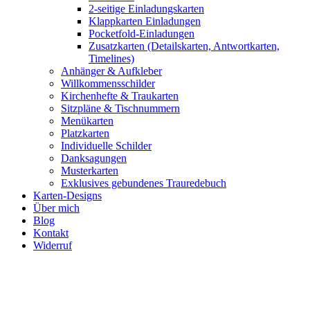
2-seitige Einladungskarten
Klappkarten Einladungen
Pocketfold-Einladungen
Zusatzkarten (Detailskarten, Antwortkarten,
Timelines)
Anhänger & Aufkleber
Willkommensschilder
Kirchenhefte & Traukarten
Sitzpläne & Tischnummern
Menükarten
Platzkarten
Individuelle Schilder
Danksagungen
Musterkarten
Exklusives gebundenes Trauredebuch
Karten-Designs
Über mich
Blog
Kontakt
Widerruf