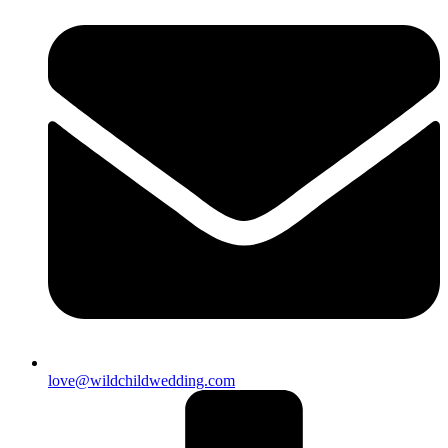
love@wildchildwedding.com