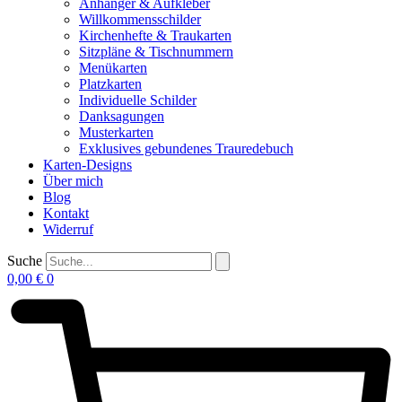
Anhänger & Aufkleber
Willkommensschilder
Kirchenhefte & Traukarten
Sitzpläne & Tischnummern
Menükarten
Platzkarten
Individuelle Schilder
Danksagungen
Musterkarten
Exklusives gebundenes Trauredebuch
Karten-Designs
Über mich
Blog
Kontakt
Widerruf
Suche
0,00
€
0