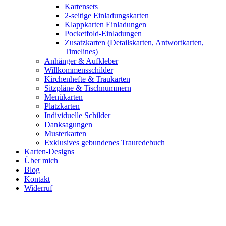
Kartensets
2-seitige Einladungskarten
Klappkarten Einladungen
Pocketfold-Einladungen
Zusatzkarten (Detailskarten, Antwortkarten,
Timelines)
Anhänger & Aufkleber
Willkommensschilder
Kirchenhefte & Traukarten
Sitzpläne & Tischnummern
Menükarten
Platzkarten
Individuelle Schilder
Danksagungen
Musterkarten
Exklusives gebundenes Trauredebuch
Karten-Designs
Über mich
Blog
Kontakt
Widerruf