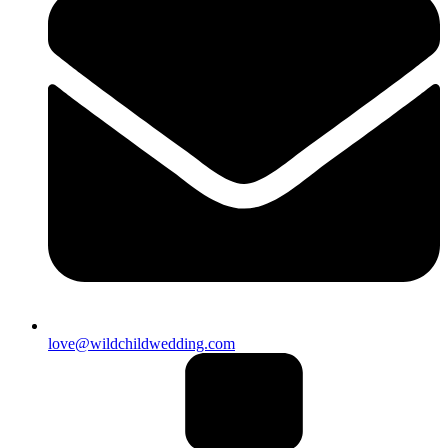
love@wildchildwedding.com