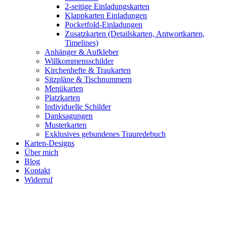
2-seitige Einladungskarten
Klappkarten Einladungen
Pocketfold-Einladungen
Zusatzkarten (Detailskarten, Antwortkarten,
Timelines)
Anhänger & Aufkleber
Willkommensschilder
Kirchenhefte & Traukarten
Sitzpläne & Tischnummern
Menükarten
Platzkarten
Individuelle Schilder
Danksagungen
Musterkarten
Exklusives gebundenes Trauredebuch
Karten-Designs
Über mich
Blog
Kontakt
Widerruf